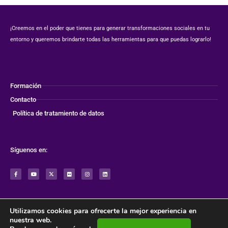
¡Creemos en el poder que tienes para generar transformaciones sociales en tu
entorno y queremos brindarte todas las herramientas para que puedas lograrlo!
Formación
Contacto
Política de tratamiento de datos
Síguenos en:
F
Y
X
F
I
L
a
o
-
l
n
i
c
u
t
i
s
n
e
t
w
c
t
k
b
u
i
k
a
e
o
b
t
r
g
d
o
e
t
r
i
k
e
a
n
-
r
m
f
Utilizamos cookies para ofrecerte la mejor experiencia en
nuestra web.