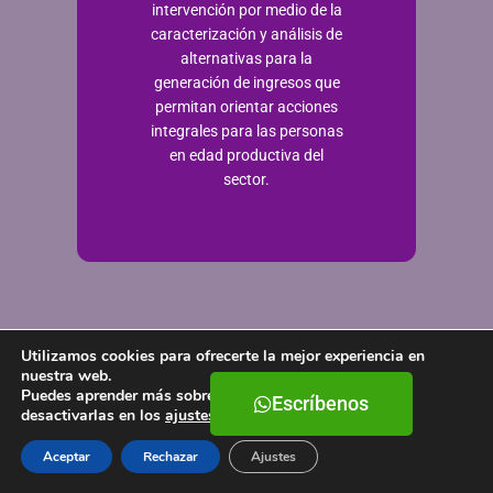
intervención por medio de la
caracterización y análisis de
alternativas para la
generación de ingresos que
permitan orientar acciones
integrales para las personas
en edad productiva del
sector.
Utilizamos cookies para ofrecerte la mejor experiencia en
nuestra web.
Puedes aprender más sobre qué cookies utilizamos o
Escríbenos
desactivarlas en los
ajustes
.
2023
Aceptar
Rechazar
Ajustes