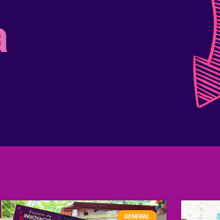
a
GENERAL