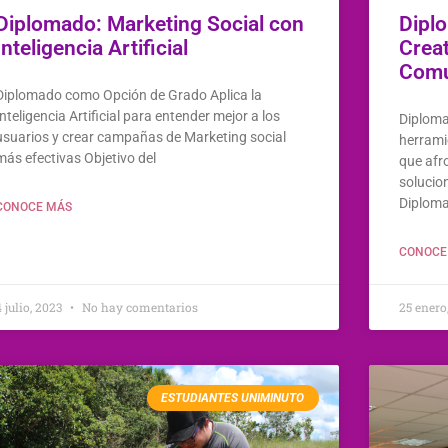
Diplomado: Marketing Social con
Dipl
Inteligencia Artificial
Creat
Comu
Diplomado como Opción de Grado Aplica la
Inteligencia Artificial para entender mejor a los
Diploma
usuarios y crear campañas de Marketing social
herrami
más efectivas Objetivo del
que afr
solucio
Diploma
CONOCE MÁS
CONOCE
4 julio, 2023
No hay comentarios
25 enero
ESTUDIANTES UNIMINUTO