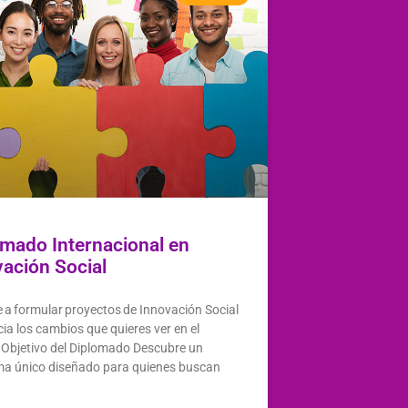
omado Internacional en
vación Social
 a formular proyectos de Innovación Social
ia los cambios que quieres ver en el
bjetivo del Diplomado Descubre un
a único diseñado para quienes buscan