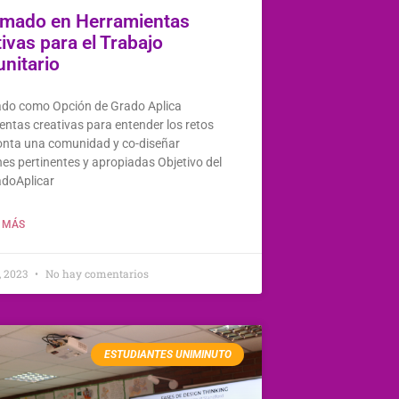
omado en Herramientas
ivas para el Trabajo
nitario
do como Opción de Grado Aplica
entas creativas para entender los retos
onta una comunidad y co-diseñar
nes pertinentes y apropiadas Objetivo del
doAplicar
 MÁS
, 2023
No hay comentarios
ESTUDIANTES UNIMINUTO