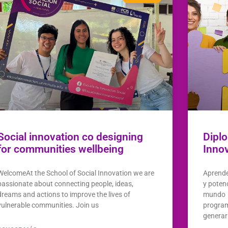
Social innovation co designing
Dipl
for communities wellbeing
Inno
WelcomeAt the School of Social Innovation we are
Aprende
passionate about connecting people, ideas,
y potenc
dreams and actions to improve the lives of
mundo O
vulnerable communities. Join us
program
generar