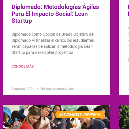
Diplomado: Metodologías Ágiles
Para El Impacto Social: Lean
Startup
Diplomado como Opción de Grado Objetivo del
Diplomado Al finalizar el curso, los estudiantes
serán capaces de aplicar la metodología Lean
Startup para desarrollar proyectos
CONOCE MÁS
5 agosto, 2024
No hay comentarios
ESTUDIANTES UNIMINUTO