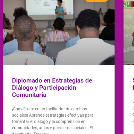
Diplomado en Estrategias de
Diálogo y Participación
Comunitaria
¡Conviértete en un facilitador de cambios
sociales! Aprende estrategias efectivas para
fomentar el diálogo y la comprensión en
comunidades, aulas y proyectos sociales. El