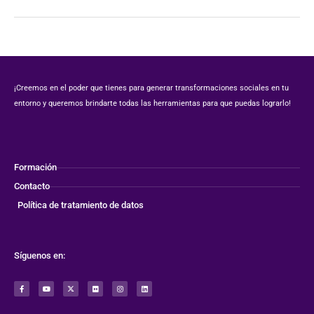
¡Creemos en el poder que tienes para generar transformaciones sociales en tu
entorno y queremos brindarte todas las herramientas para que puedas lograrlo!
Formación
Contacto
Política de tratamiento de datos
Síguenos en:
F
Y
X
F
I
L
a
o
-
l
n
i
c
u
t
i
s
n
e
t
w
c
t
k
b
u
i
k
a
e
o
b
t
r
g
d
o
e
t
r
i