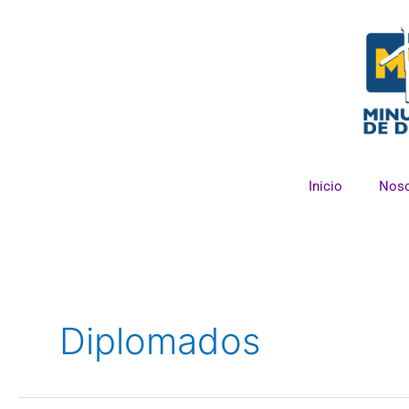
Ir
al
contenido
Inicio
Noso
Diplomados