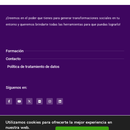
¡Creemos en el poder que tienes para generar transformaciones sociales en tu
entorno y queremos brindarte todas las herramientas para que puedas lograrlo!
Formación
Contacto
Política de tratamiento de datos
Síguenos en:
F
Y
X
F
I
L
a
o
-
l
n
i
c
u
t
i
s
n
e
t
w
c
t
k
b
u
i
k
a
e
o
b
t
r
g
d
o
e
t
r
i
k
e
a
n
-
r
m
f
Utilizamos cookies para ofrecerte la mejor experiencia en
nuestra web.