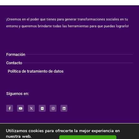
¡Creemos en el poder que tienes para generar transformaciones sociales en tu
entorno y queremos brindarte todas las herramientas para que puedas lograrlo!
Formación
Contacto
Política de tratamiento de datos
Síguenos en:
F
Y
X
F
I
L
a
o
-
l
n
i
c
u
t
i
s
n
e
t
w
c
t
k
b
u
i
k
a
e
o
b
t
r
g
d
o
e
t
r
i
k
e
a
n
-
r
m
f
Utilizamos cookies para ofrecerte la mejor experiencia en
nuestra web.