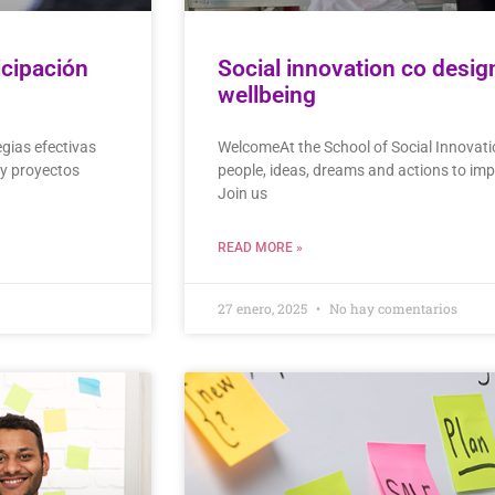
icipación
Social innovation co desi
wellbeing
egias efectivas
WelcomeAt the School of Social Innovat
 y proyectos
people, ideas, dreams and actions to imp
Join us
READ MORE »
27 enero, 2025
No hay comentarios