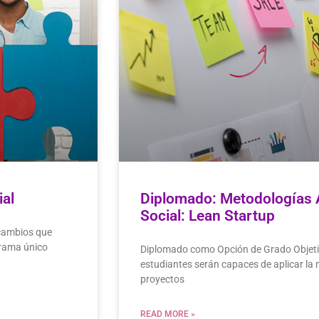
cial
Diplomado: Metodologías Á
Social: Lean Startup
 cambios que
grama único
Diplomado como Opción de Grado Objetivo 
estudiantes serán capaces de aplicar la
proyectos
READ MORE »